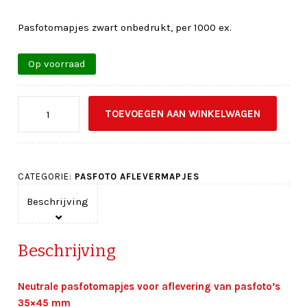
Pasfotomapjes zwart onbedrukt, per 1000 ex.
Op voorraad
Pasfotomapjes
TOEVOEGEN AAN WINKELWAGEN
zwart
per
1000
stuks
CATEGORIE:
PASFOTO AFLEVERMAPJES
aantal
Beschrijving
Beschrijving
Neutrale pasfotomapjes voor aflevering van pasfoto’s
35×45 mm