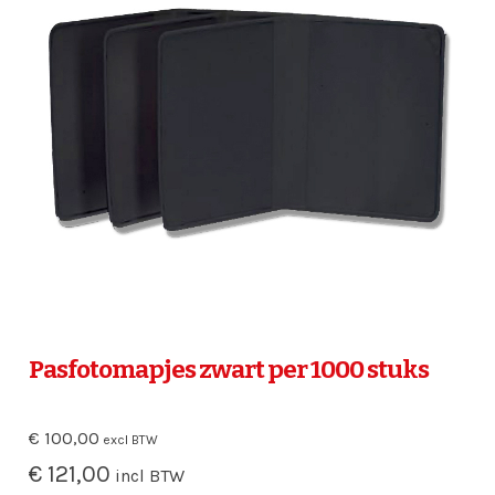
Pasfotomapjes zwart per 1000 stuks
€
100,00
excl BTW
€
121,00
incl BTW