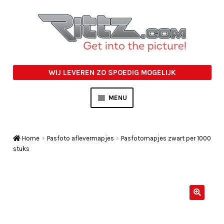
Ga
Ga
door
naar
naar
de
navigatie
inhoud
WIJ LEVEREN ZO SPOEDIG MOGELIJK
MENU
PASFOTO AFLEVERMAPJES
Home
Pasfoto aflevermapjes
Pasfotomapjes zwart per 1000
STUDIO ACCESSOIRES
stuks
OVERIGE
ACTIE