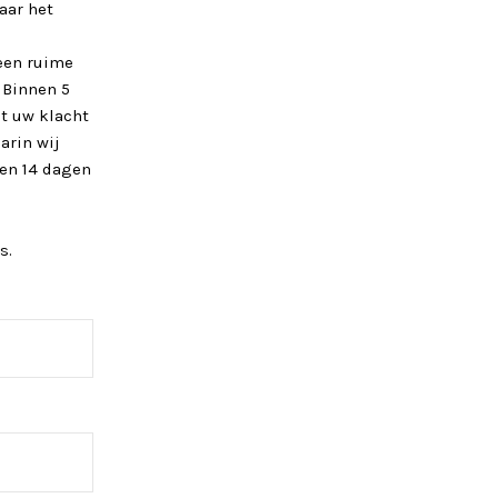
aar het
een ruime
 Binnen 5
t uw klacht
arin wij
nen 14 dagen
s.