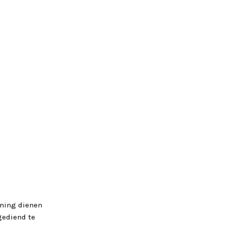
ening dienen
gediend te