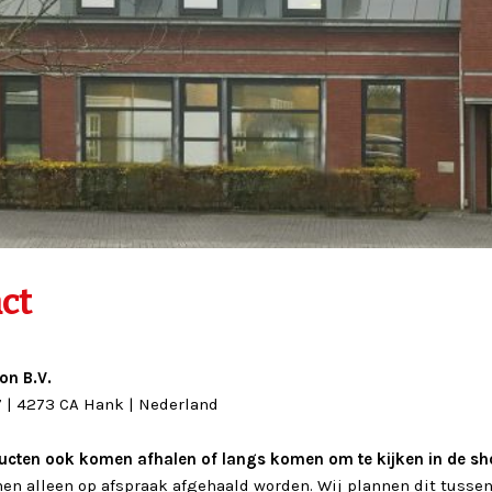
ct
on B.V.
7 | 4273 CA Hank | Nederland
ucten ook komen afhalen of langs komen om te kijken in de 
en alleen op afspraak afgehaald worden. Wij plannen dit tussen 