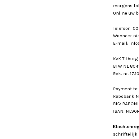
morgens tot
Online uw b
Telefoon: 0
Wanneer nie
E-mail: inf
KvK Tilburg
BTW NL 804
Rek. nr. 17
Payment to:
Rabobank N
BIC: RABON
IBAN: NL96R
Klachtenreg
schriftelij