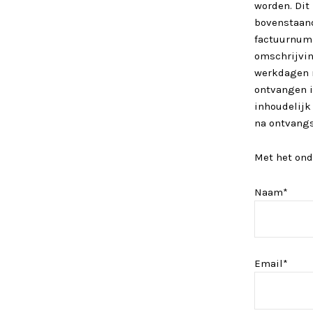
worden. Dit 
bovenstaand
factuurnum
omschrijvin
werkdagen n
ontvangen is
inhoudelijk
na ontvangs
Met het ond
Naam*
Email*