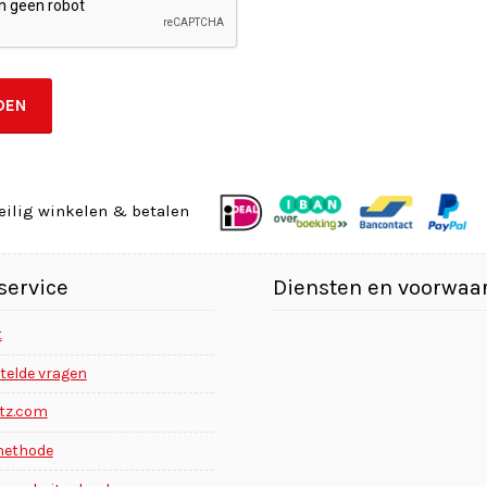
eilig winkelen & betalen
service
Diensten en voorwaa
t
stelde vragen
ttz.com
methode