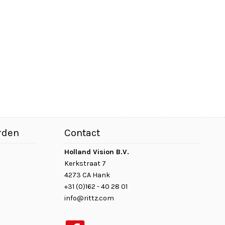
rden
Contact
Holland Vision B.V.
Kerkstraat 7
4273 CA Hank
+31 (0)162 - 40 28 01
info@rittz.com