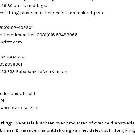
 16.30 uur ’s middags.
estelling plaatsen is het snelste en makkelijkste.
031(0)162-402801
t bereikbaar bel: 0031(0)6 53493966
o@rittz.com
 nr. 18045381
952838B01
.10.53.753 Rabobank te Werkendam
ederland Utrecht
L2U
ABO 017 10 53 753
eling:
Eventuele klachten over producten of over de dienstverl
k binnen 2 maanden na ontdekking van het defect schriftelijk in