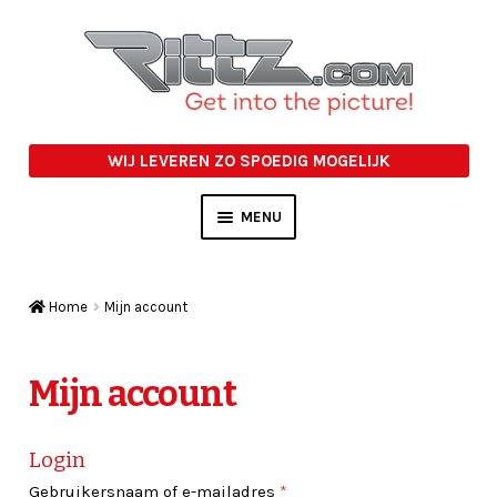
Ga
Ga
door
naar
naar
de
navigatie
inhoud
WIJ LEVEREN ZO SPOEDIG MOGELIJK
MENU
PASFOTO AFLEVERMAPJES
Home
Mijn account
STUDIO ACCESSOIRES
OVERIGE
Mijn account
ACTIE
Login
Vereist
Gebruikersnaam of e-mailadres
*