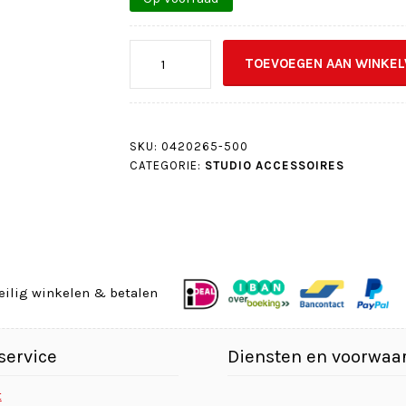
Pasfoto
TOEVOEGEN AAN WINKE
sleutelhanger
35x45
mm
-
SKU:
0420265-500
500
CATEGORIE:
STUDIO ACCESSOIRES
stuks
aantal
eilig winkelen & betalen
service
Diensten en voorwaa
t