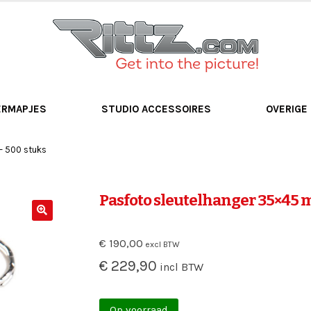
ERMAPJES
STUDIO ACCESSOIRES
OVERIGE
– 500 stuks
Pasfoto sleutelhanger 35×45 
€
190,00
excl BTW
€
229,90
incl BTW
Op voorraad