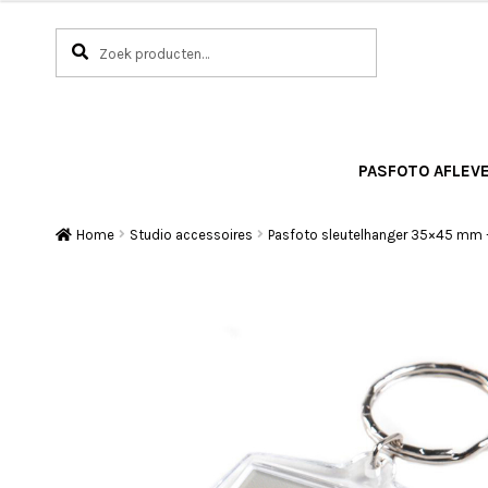
Zoeken
ZOEKEN
Ga
Ga
naar:
door
naar
naar
de
navigatie
inhoud
PASFOTO AFLEV
Home
Studio accessoires
Pasfoto sleutelhanger 35×45 mm 