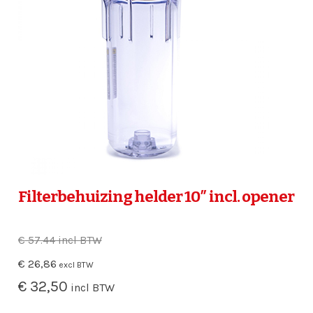
Filterbehuizing helder 10″ incl. opener
€
57.44 incl BTW
€
26,86
excl BTW
€
32,50
incl BTW