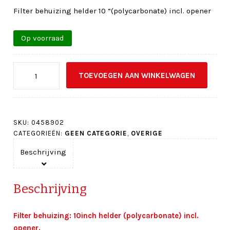
Filter behuizing helder 10 “(polycarbonate) incl. opener
Op voorraad
Filterbehuizing
TOEVOEGEN AAN WINKELWAGEN
helder
10"
incl.
opener
SKU:
0458902
aantal
CATEGORIEËN:
GEEN CATEGORIE
,
OVERIGE
Beschrijving
Beschrijving
Filter behuizing: 10inch helder (polycarbonate) incl.
opener.