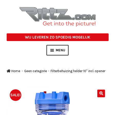
Ga
Ga
door
naar
naar
de
navigatie
inhoud
WIJ LEVEREN ZO SPOEDIG MOGELIJK
MENU
PASFOTO AFLEVERMAPJES
Home
Geen categorie
Filterbehuizing helder 10″ incl. opener
STUDIO ACCESSOIRES
OVERIGE
SALE!
ACTIE