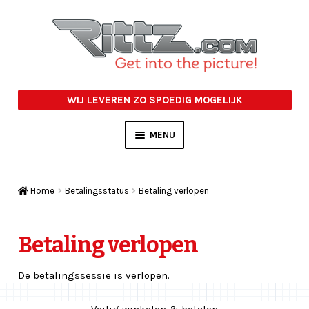
Ga
Ga
door
naar
naar
de
navigatie
inhoud
WIJ LEVEREN ZO SPOEDIG MOGELIJK
MENU
PASFOTO AFLEVERMAPJES
Home
Betalingsstatus
Betaling verlopen
STUDIO ACCESSOIRES
OVERIGE
Betaling verlopen
ACTIE
De betalingssessie is verlopen.